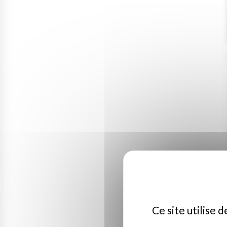
Ce site utilise 