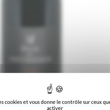
des cookies et vous donne le contrôle sur ceux q
activer