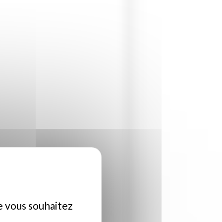
ue vous souhaitez