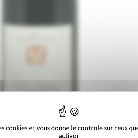
des cookies et vous donne le contrôle sur ceux q
activer